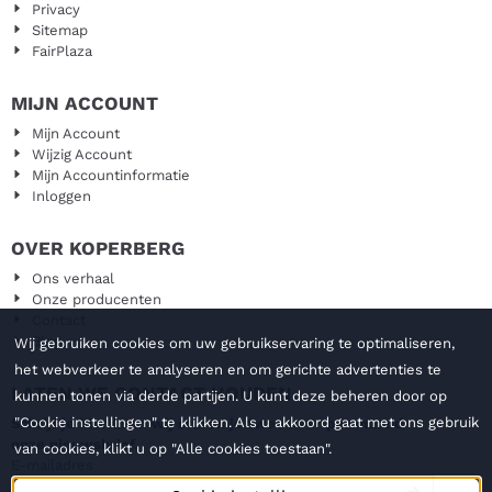
Privacy
van aandacht en mededogen
Sitemap
in het dagelijks leven.
FairPlaza
Daarnaa...
MIJN ACCOUNT
Mijn Account
Wijzig Account
Mijn Accountinformatie
Inloggen
OVER KOPERBERG
Ons verhaal
Onze producenten
Contact
Blog
Wij gebruiken cookies om uw gebruikservaring te optimaliseren,
het webverkeer te analyseren en om gerichte advertenties te
LATEN WE CONTACT HOUDEN
kunnen tonen via derde partijen. U kunt deze beheren door op
"Cookie instellingen" te klikken. Als u akkoord gaat met ons gebruik
Schrijf je hier in en wij sturen je twee keer per maand
onze nieuwsbrief.
van cookies, klikt u op "Alle cookies toestaan".
Vul je e-mailadres in voor de nieuwsbrief
E-mailadres