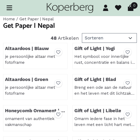
Cookievoorkeuren zijn beschikbaar. Kies instellingen of sta al
0
Home
/
Get Paper | Nepal
Get Paper | Nepal
Sorteermethode
48
Artikelen
Altaardoos | Blauw
Gift of Light | Yogi
je persoonlijke altaar met
Het symbool voor innerlijke
fotoframe
rust, concentratie en balans is
deze yogi in sprankelend
Prijs niet zichtbaar
Prijs niet zichtbaar
goud. Symboliek De yogi staat
Altaardoos | Groen
Gift of Light | Blad
symbool voor innerlijke rust,
concentratie en balans. In de
je persoonlijke altaar met
Breng een ode aan de natuur
yogatraditie vertegenwoordigt
fotoframe
en het leven met dit lichtzakje
de zittende yogi het zoeken
van handgeschept papier uit
Prijs niet zichtbaar
Prijs niet zichtbaar
naar harmonie tussen lichaam
Nepal. Symboliek Het blad is
en geest. Het herinnert ons
Honeycomb Ornament | 11
Gift of Light | Libelle
een krachtig symbool van
cm | Blauw
eraan dat echte rust van
leven, groei en vernieuwing. In
ornament van authentiek
Omarm iedere fase in het
binnenuit ontstaat en dat
de natuur staat elk blad voor
vakmanschap
leven met een licht hart met
stilte soms de k...
een nieuwe cyclus:
dit lichtzakje met een libelle.
Prijs niet zichtbaar
Prijs niet zichtbaar
ontkiemen, groeien, loslaten
Symboliek De libelle staat