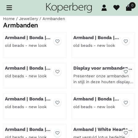
Cookievoorkeuren zijn beschikbaar. Kies instellingen of sta al
0
Home
/
Jewellery
/
Armbanden
Armbanden
Armband | Bonda |
Armband | Bonda |
Okergeel
Kurkuma oranje
old beads - new look
old beads - new look
Prijs niet zichtbaar
Prijs niet zichtbaar
Armband | Bonda |
Display voor armbanden |
Kleurenmix
Incl. 30 stuks
old beads - new look
Presenteer onze armbanden
in stijl in deze houten display,
gemaakt door de sociale
Prijs niet zichtbaar
Prijs niet zichtbaar
onderneming CRE8 die leer-
Armband | Bonda |
Armband | Bonda |
werktrajecten bieden aan
Koraalrood
Gebroken wit
jongeren. De display is gevuld
old beads - new look
old beads - new look
met 30 armbandjes,
handgemaakt door bekwame
Prijs niet zichtbaar
Prijs niet zichtbaar
vakvrouwen uit Nepal. Met de
geknoopte schuifsluiting
Armband | Bonda |
Armband | White Hearts |
Nachtblauw
passen de armbanden om
Lotus
old beads - new look
met verguld lotus bedeltje