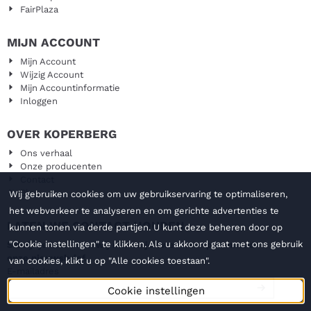
FairPlaza
MIJN ACCOUNT
Mijn Account
Wijzig Account
Mijn Accountinformatie
Inloggen
OVER KOPERBERG
Ons verhaal
Onze producenten
Contact
Blog
Wij gebruiken cookies om uw gebruikservaring te optimaliseren,
het webverkeer te analyseren en om gerichte advertenties te
LATEN WE CONTACT HOUDEN
kunnen tonen via derde partijen. U kunt deze beheren door op
"Cookie instellingen" te klikken. Als u akkoord gaat met ons gebruik
Schrijf je hier in en wij sturen je twee keer per maand
onze nieuwsbrief.
van cookies, klikt u op "Alle cookies toestaan".
Vul je e-mailadres in voor de nieuwsbrief
E-mailadres
Cookie instellingen