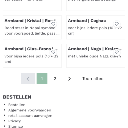
bijna iedere pols (16 - 22 cm).
De sieraden worden geleverd
Prijs niet zichtbaar
Prijs niet zichtbaar
op een pr...
Armband | Kristal | Rood
Armband | Cognac
Rood staat in Nepal symbool
voor bijna iedere pols (16 - 22
voor voorspoed, liefde, passie,
cm)
welvaart, vruchtbaarheid en
Prijs niet zichtbaar
Prijs niet zichtbaar
geluk. In deze armband
Armband | Glas-Brons | 4
Armband | Naga | Kralen
worden kristalheldere
Kleuren
(S-M-L)
glaskralen gecombineerd met
voor bijna iedere pols (16 - 22
met unieke oude Naga kralen
een geknoopte schuifsluiting
cm)
van rood katoen. Bekwame
Prijs niet zichtbaar
Prijs niet zichtbaar
vakvrouwen uit Nepal
maakten deze armband met
1
2
Toon alles
de hand.
BESTELLEN
Bestellen
Algemene voorwaarden
retail account aanvragen
Privacy
Sitemap