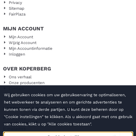
Privacy
Sitemap
FairPlaza
MIJN ACCOUNT
Mijn Account
Wijzig Account
Mijn Accountinformatie
Inloggen
OVER KOPERBERG
Ons verhaal
Onze producenten
Contact
Blog
Wij gebruiken cookies om uw gebruikservaring te optimaliseren,
het webverkeer te analyseren en om gerichte advertenties te
LATEN WE CONTACT HOUDEN
kunnen tonen via derde partijen. U kunt deze beheren door op
"Cookie instellingen" te klikken. Als u akkoord gaat met ons gebruik
Schrijf je hier in en wij sturen je twee keer per maand
onze nieuwsbrief.
van cookies, klikt u op "Alle cookies toestaan".
Vul je e-mailadres in voor de nieuwsbrief
E-mailadres