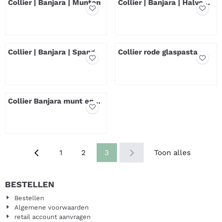
Collier | Banjara | Munten
Collier | Banjara | Halve
maan
Prijs niet zichtbaar
Prijs niet zichtbaar
Collier | Banjara | Spang
Collier rode glaspasta
kralen
Prijs niet zichtbaar
Prijs niet zichtbaar
Collier Banjara munt en
Bondo ringen
Prijs niet zichtbaar
1
2
3
Toon alles
BESTELLEN
Bestellen
Algemene voorwaarden
retail account aanvragen