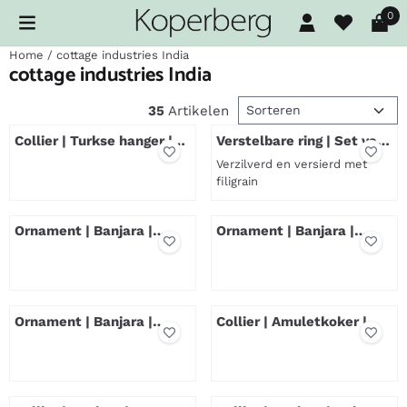
Cookievoorkeuren zijn beschikbaar. Kies instellingen of sta al
0
Home
/
cottage industries India
cottage industries India
Sorteermethode
35
Artikelen
Collier | Turkse hanger |
Verstelbare ring | Set van
Terra-Rood
3
Verzilverd en versierd met
filigrain
Prijs niet zichtbaar
Prijs niet zichtbaar
Ornament | Banjara |
Ornament | Banjara |
Medium
Small
Prijs niet zichtbaar
Prijs niet zichtbaar
Ornament | Banjara |
Collier | Amuletkoker |
Large
Verzilverd
Prijs niet zichtbaar
Prijs niet zichtbaar