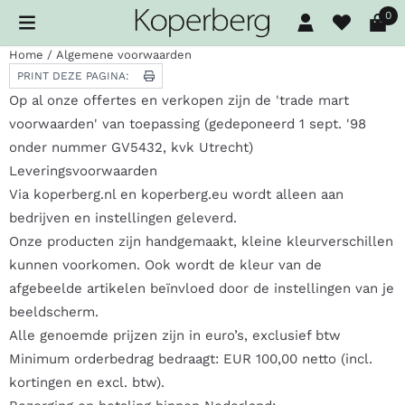
Cookievoorkeuren zijn beschikbaar. Kies instellingen of sta al
0
Home
/
Algemene voorwaarden
PRINT DEZE PAGINA:
Op al onze offertes en verkopen zijn de 'trade mart
voorwaarden' van toepassing (gedeponeerd 1 sept. '98
onder nummer GV5432, kvk Utrecht)
Leveringsvoorwaarden
Via koperberg.nl en koperberg.eu wordt alleen aan
bedrijven en instellingen geleverd.
Onze producten zijn handgemaakt, kleine kleurverschillen
kunnen voorkomen. Ook wordt de kleur van de
afgebeelde artikelen beïnvloed door de instellingen van je
beeldscherm.
Alle genoemde prijzen zijn in euro’s, exclusief btw
Minimum orderbedrag bedraagt: EUR 100,00 netto (incl.
kortingen en excl. btw).