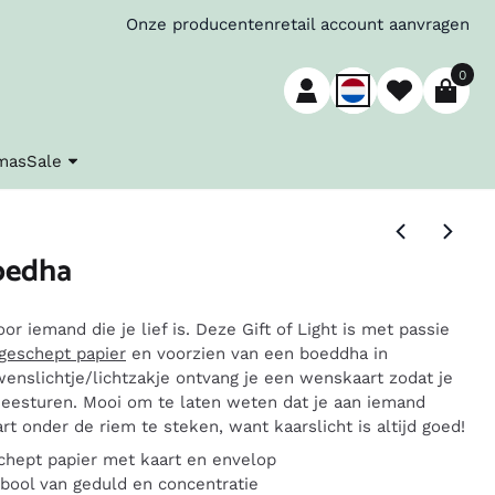
Onze producenten
retail account aanvragen
0
mas
Sale
Boedha
r iemand die je lief is. Deze Gift of Light is met passie
geschept papier
en voorzien van een boeddha in
wenslichtje/lichtzakje ontvang je een wenskaart zodat je
eesturen. Mooi om te laten weten dat je aan iemand
t onder de riem te steken, want kaarslicht is altijd goed!
chept papier met kaart en envelop
bool van geduld en concentratie