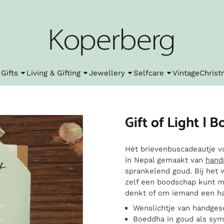
le cookies toe.
Gifts
Living & Gifting
Jewellery
Selfcare
Vintage
Christ
Gift of Light | 
Hét brievenbuscadeautje voo
in Nepal gemaakt van
hand
sprankelend goud. Bij het 
zelf een boodschap kunt m
denkt of om iemand een har
Wenslichtje van handges
Boeddha in goud als sym