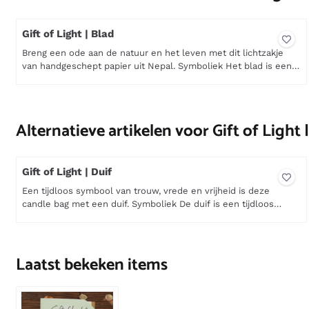
Gift of Light | Blad
Breng een ode aan de natuur en het leven met dit lichtzakje
van handgeschept papier uit Nepal. Symboliek Het blad is een
krachtig symbool van leven, groei en vernieuwing. In de natuur
Prijs niet zichtbaar
staat elk blad voor een nieuwe cyclus: ontkiemen, groeien,
loslaten en opnieuw beginnen. Het herinnert ons eraan dat
verandering een natuurlijk onderdeel van het leven is en...
Alternatieve artikelen voor
Gift of Light
Gift of Light | Duif
Een tijdloos symbool van trouw, vrede en vrijheid is deze
candle bag met een duif. Symboliek De duif is een tijdloos
symbool van vrede en vrijheid. Met haar vlucht roept zij het
Prijs niet zichtbaar
beeld op van loslaten, ruimte en het overstijgen van onrust. Dat
maakt dit symbool bijzonder geschikt voor momenten waarop
steun of een gebaar van verbondenheid veel kan betekenen...
Laatst bekeken items