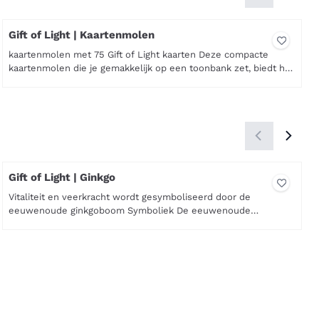
Gift of Light | Kaartenmolen
kaartenmolen met 75 Gift of Light kaarten Deze compacte
kaartenmolen die je gemakkelijk op een toonbank zet, biedt het
complete assortiment Gift of Light-kaarten. De handgemaakte
Prijs niet zichtbaar
Gift of Lights zijn voorzien van betekenisvolle symbolen,
passend bij elke gelegenheid. Je klanten kunnen gemakkelijk
hun keuze maken door de uitleg van de symbolen op de...
Gift of Light | Ginkgo
Vitaliteit en veerkracht wordt gesymboliseerd door de
eeuwenoude ginkgoboom Symboliek De eeuwenoude
ginkgoboom herinnert ons eraan dat kracht en
Prijs niet zichtbaar
uithoudingsvermogen geworteld zijn in ons vermogen om ons
aan te passen aan de moeilijkste omstandigheden. De ginkgo is
één van de oudste boomsoorten ter wereld en wordt al
eeuwen gezien als symbool van levensk...