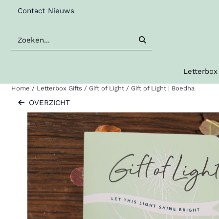
Cookievoorkeuren zijn beschikbaar. Kies instellingen of sta al
Contact
Nieuws
Zoeken
Letterbox 
Home
/
Letterbox Gifts
/
Gift of Light
/
Gift of Light | Boedha
OVERZICHT