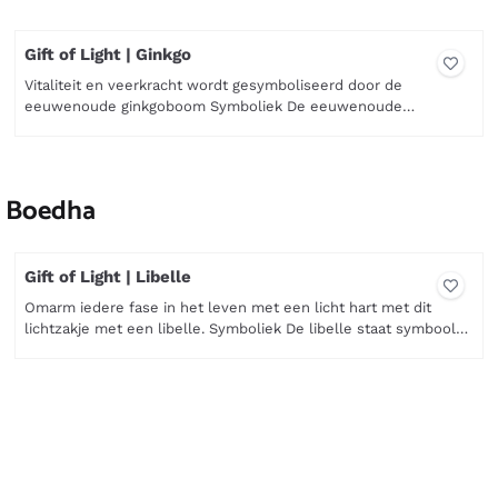
Gift of Light | Ginkgo
Vitaliteit en veerkracht wordt gesymboliseerd door de
eeuwenoude ginkgoboom Symboliek De eeuwenoude
ginkgoboom herinnert ons eraan dat kracht en
Prijs niet zichtbaar
uithoudingsvermogen geworteld zijn in ons vermogen om ons
aan te passen aan de moeilijkste omstandigheden. De ginkgo is
één van de oudste boomsoorten ter wereld en wordt al
 | Boedha
eeuwen gezien als symbool van levensk...
Gift of Light | Libelle
Omarm iedere fase in het leven met een licht hart met dit
lichtzakje met een libelle. Symboliek De libelle staat symbool
voor verandering, flexibiliteit en een lichte benadering van het
Prijs niet zichtbaar
leven. Haar sierlijke vlucht boven het water is als het leven dat
voortdurend in beweging is. De libelle nodigt uit om nieuwe
fases met vertrouwen te verwelkomen en open t...