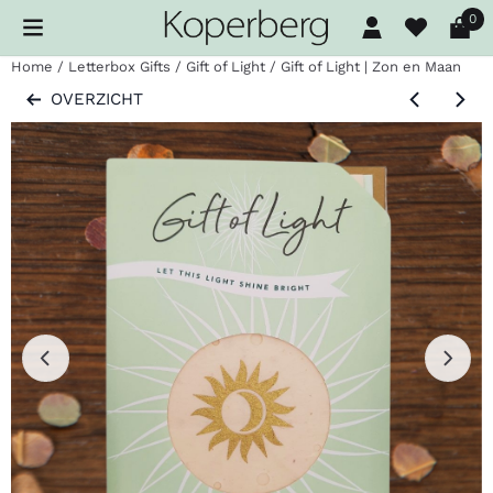
Cookievoorkeuren zijn beschikbaar. Kies instellingen of sta al
0
Home
/
Letterbox Gifts
/
Gift of Light
/
Gift of Light | Zon en Maan
OVERZICHT