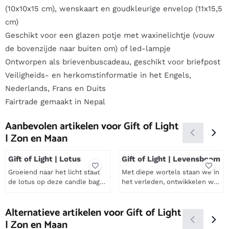
(10x10x15 cm), wenskaart en goudkleurige envelop (11x15,5
cm)
Geschikt voor een glazen potje met waxinelichtje (vouw
de bovenzijde naar buiten om) of led-lampje
Ontworpen als brievenbuscadeau, geschikt voor briefpost
Veiligheids- en herkomstinformatie in het Engels,
Nederlands, Frans en Duits
Fairtrade gemaakt in Nepal
Aanbevolen artikelen voor
Gift of Light
| Zon en Maan
Gift of Light | Lotus
Gift of Light | Levensboom
Groeiend naar het licht staat
Met diepe wortels staan we in
de lotus op deze candle bag
het verleden, ontwikkelen we
voor zuiverheid en verlichting.
ons in het heden en groeien
Prijs niet zichtbaar
Prijs niet zichtbaar
Symboliek De lotus staat in
onze toekomstige ambities.
Alternatieve artikelen voor
Gift of Light
vele culturen symbool voor
Symboliek De levensboom is
| Zon en Maan
zuiverheid, verlichting en
een krachtig symbool dat in