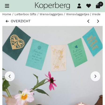
Cookievoorkeuren zijn beschikbaar. Kies instellingen of sta al
0
Home
/
Letterbox Gifts
/
Wensvlaggetjes
/
Wensvlaggetjes | Vrede
OVERZICHT