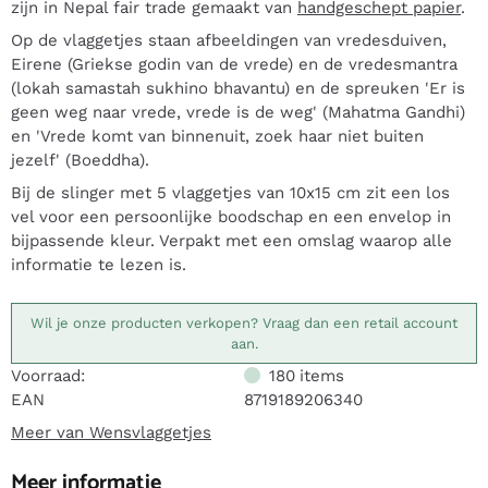
zijn in Nepal fair trade gemaakt van
handgeschept papier
.
Op de vlaggetjes staan afbeeldingen van vredesduiven,
Eirene (Griekse godin van de vrede) en de vredesmantra
(lokah samastah sukhino bhavantu) en de spreuken 'Er is
geen weg naar vrede, vrede is de weg' (Mahatma Gandhi)
en 'Vrede komt van binnenuit, zoek haar niet buiten
jezelf' (Boeddha).
Bij de slinger met 5 vlaggetjes van 10x15 cm zit een los
vel voor een persoonlijke boodschap en een envelop in
bijpassende kleur. Verpakt met een omslag waarop alle
informatie te lezen is.
Wil je onze producten verkopen? Vraag dan een retail account
aan.
Voorraad:
180
items
EAN
8719189206340
Meer van Wensvlaggetjes
Meer informatie