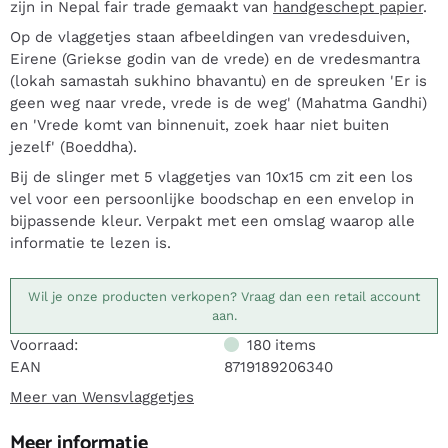
zijn in Nepal fair trade gemaakt van
handgeschept papier
.
Op de vlaggetjes staan afbeeldingen van vredesduiven,
Eirene (Griekse godin van de vrede) en de vredesmantra
(lokah samastah sukhino bhavantu) en de spreuken 'Er is
geen weg naar vrede, vrede is de weg' (Mahatma Gandhi)
en 'Vrede komt van binnenuit, zoek haar niet buiten
jezelf' (Boeddha).
Bij de slinger met 5 vlaggetjes van 10x15 cm zit een los
vel voor een persoonlijke boodschap en een envelop in
bijpassende kleur. Verpakt met een omslag waarop alle
informatie te lezen is.
Wil je onze producten verkopen? Vraag dan een retail account
aan.
Voorraad:
180
items
EAN
8719189206340
Meer van Wensvlaggetjes
Meer informatie