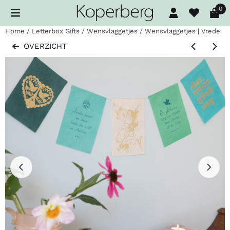
Cookievoorkeuren zijn beschikbaar. Kies instellingen of sta al
0
Home
/
Letterbox Gifts
/
Wensvlaggetjes
/
Wensvlaggetjes | Vrede
OVERZICHT