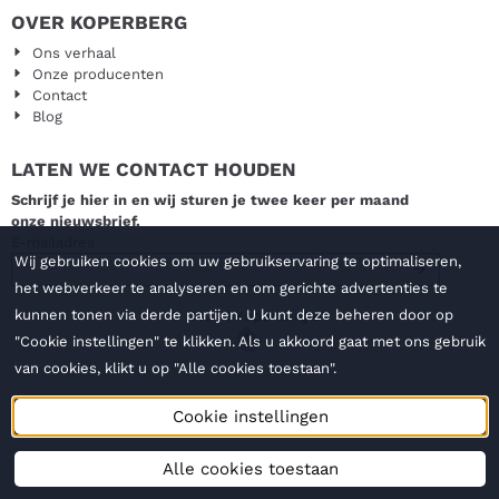
OVER KOPERBERG
Ons verhaal
Onze producenten
Contact
Blog
LATEN WE CONTACT HOUDEN
Schrijf je hier in en wij sturen je twee keer per maand
onze nieuwsbrief.
Vul je e-mailadres in voor de nieuwsbrief
E-mailadres
Wij gebruiken cookies om uw gebruikservaring te optimaliseren,
het webverkeer te analyseren en om gerichte advertenties te
kunnen tonen via derde partijen. U kunt deze beheren door op
© 2026 | Koperberg BV
"Cookie instellingen" te klikken. Als u akkoord gaat met ons gebruik
van cookies, klikt u op "Alle cookies toestaan".
Cookie instellingen
Alle cookies toestaan