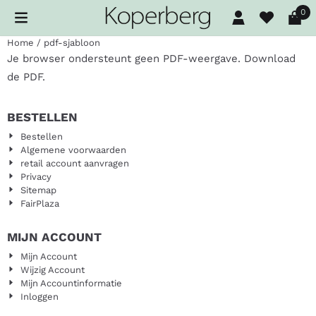
Cookievoorkeuren zijn beschikbaar. Kies instellingen of sta al
0
Home
/
pdf-sjabloon
Je browser ondersteunt geen PDF-weergave.
Download
de PDF
.
BESTELLEN
Bestellen
Algemene voorwaarden
retail account aanvragen
Privacy
Sitemap
FairPlaza
MIJN ACCOUNT
Mijn Account
Wijzig Account
Mijn Accountinformatie
Inloggen