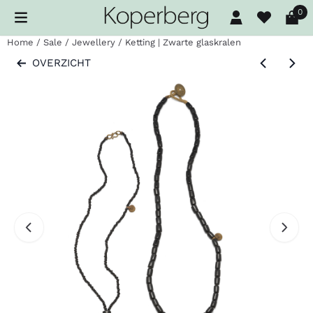
Cookievoorkeuren zijn beschikbaar. Kies instellingen of sta al
0
Home
/
Sale
/
Jewellery
/
Ketting | Zwarte glaskralen
OVERZICHT