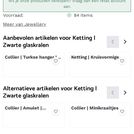
Wil je onze producten verkopen? Vraag dan een retail account
aan.
Voorraad:
84
items
Meer van Jewellery
Aanbevolen artikelen voor
Ketting |
Zwarte glaskralen
Collier | Turkse hanger |
Ketting | Kruisvormige
Terra-Rood
Glaskralen
Prijs niet zichtbaar
Prijs niet zichtbaar
Alternatieve artikelen voor
Ketting |
Zwarte glaskralen
Collier | Amulet |
Collier | Minikraaltjes
Bergkristal
Prijs niet zichtbaar
Prijs niet zichtbaar