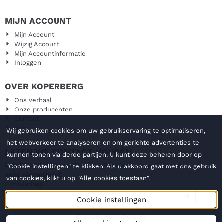
MIJN ACCOUNT
Mijn Account
Wijzig Account
Mijn Accountinformatie
Inloggen
OVER KOPERBERG
Ons verhaal
Onze producenten
Contact
Blog
Wij gebruiken cookies om uw gebruikservaring te optimaliseren,
het webverkeer te analyseren en om gerichte advertenties te
LATEN WE CONTACT HOUDEN
kunnen tonen via derde partijen. U kunt deze beheren door op
Schrijf je hier in en wij sturen je twee keer per maand
"Cookie instellingen" te klikken. Als u akkoord gaat met ons gebruik
onze nieuwsbrief.
van cookies, klikt u op "Alle cookies toestaan".
Vul je e-mailadres in voor de nieuwsbrief
E-mailadres
Cookie instellingen
© 2026 | Koperberg BV